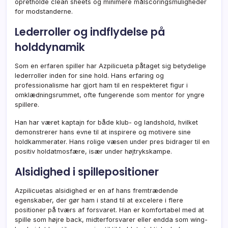
opretholde clean sheets og minimere målscoringsmuligheder
for modstanderne.
Lederroller og indflydelse på
holddynamik
Som en erfaren spiller har Azpilicueta påtaget sig betydelige
lederroller inden for sine hold. Hans erfaring og
professionalisme har gjort ham til en respekteret figur i
omklædningsrummet, ofte fungerende som mentor for yngre
spillere.
Han har været kaptajn for både klub- og landshold, hvilket
demonstrerer hans evne til at inspirere og motivere sine
holdkammerater. Hans rolige væsen under pres bidrager til en
positiv holdatmosfære, især under højtrykskampe.
Alsidighed i spillepositioner
Azpilicuetas alsidighed er en af hans fremtrædende
egenskaber, der gør ham i stand til at excelere i flere
positioner på tværs af forsvaret. Han er komfortabel med at
spille som højre back, midterforsvarer eller endda som wing-