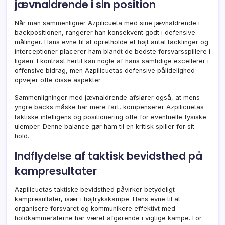
jævnaldrende i sin position
Når man sammenligner Azpilicueta med sine jævnaldrende i
backpositionen, rangerer han konsekvent godt i defensive
målinger. Hans evne til at opretholde et højt antal tacklinger og
interceptioner placerer ham blandt de bedste forsvarsspillere i
ligaen. I kontrast hertil kan nogle af hans samtidige excellerer i
offensive bidrag, men Azpilicuetas defensive pålidelighed
opvejer ofte disse aspekter.
Sammenligninger med jævnaldrende afslører også, at mens
yngre backs måske har mere fart, kompenserer Azpilicuetas
taktiske intelligens og positionering ofte for eventuelle fysiske
ulemper. Denne balance gør ham til en kritisk spiller for sit
hold.
Indflydelse af taktisk bevidsthed på
kampresultater
Azpilicuetas taktiske bevidsthed påvirker betydeligt
kampresultater, især i højtrykskampe. Hans evne til at
organisere forsvaret og kommunikere effektivt med
holdkammeraterne har været afgørende i vigtige kampe. For