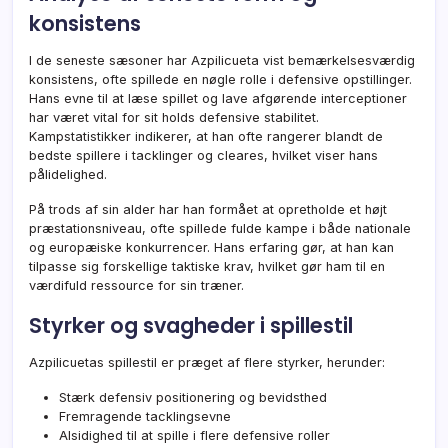
konsistens
I de seneste sæsoner har Azpilicueta vist bemærkelsesværdig
konsistens, ofte spillede en nøgle rolle i defensive opstillinger.
Hans evne til at læse spillet og lave afgørende interceptioner
har været vital for sit holds defensive stabilitet.
Kampstatistikker indikerer, at han ofte rangerer blandt de
bedste spillere i tacklinger og cleares, hvilket viser hans
pålidelighed.
På trods af sin alder har han formået at opretholde et højt
præstationsniveau, ofte spillede fulde kampe i både nationale
og europæiske konkurrencer. Hans erfaring gør, at han kan
tilpasse sig forskellige taktiske krav, hvilket gør ham til en
værdifuld ressource for sin træner.
Styrker og svagheder i spillestil
Azpilicuetas spillestil er præget af flere styrker, herunder:
Stærk defensiv positionering og bevidsthed
Fremragende tacklingsevne
Alsidighed til at spille i flere defensive roller