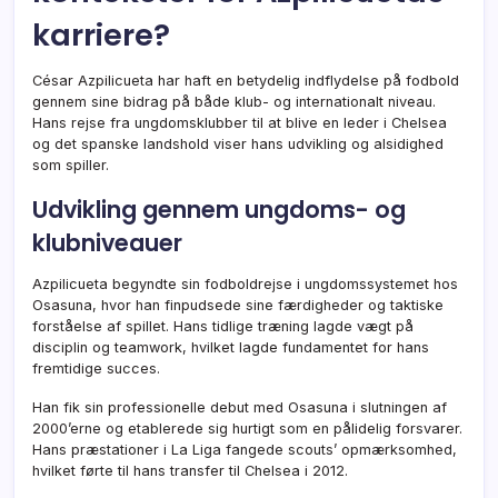
karriere?
César Azpilicueta har haft en betydelig indflydelse på fodbold
gennem sine bidrag på både klub- og internationalt niveau.
Hans rejse fra ungdomsklubber til at blive en leder i Chelsea
og det spanske landshold viser hans udvikling og alsidighed
som spiller.
Udvikling gennem ungdoms- og
klubniveauer
Azpilicueta begyndte sin fodboldrejse i ungdomssystemet hos
Osasuna, hvor han finpudsede sine færdigheder og taktiske
forståelse af spillet. Hans tidlige træning lagde vægt på
disciplin og teamwork, hvilket lagde fundamentet for hans
fremtidige succes.
Han fik sin professionelle debut med Osasuna i slutningen af
2000’erne og etablerede sig hurtigt som en pålidelig forsvarer.
Hans præstationer i La Liga fangede scouts’ opmærksomhed,
hvilket førte til hans transfer til Chelsea i 2012.