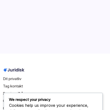
Andrés Iniesta: Tidligt liv, Karrierebegyndelse, Personlige
præstationer
Fernando Torres: Opvækst, Tidlig karriere, Personlige
milepæle
Arkiv
March 2026
February 2026
Juridisk
Dit privatliv
Tag kontakt
Servicevilkår
We respect your privacy
Cookieindstillinger
Cookies help us improve your experience,
Om