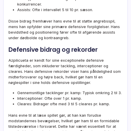
konkurrencer.
Assists: Ofte i intervallet 5 til 10 pr. sæson.
Disse bidrag fremhæver hans evne til at støtte angrebsspil,
mens han opfylder sine primære defensive forpligtelser. Hans
bevidsthed og positionering fører ofte til afgørende assists
under dødbolde og kontraangreb.
Defensive bidrag og rekorder
Azpilicueta er kendt for sine exceptionelle defensive
færdigheder, som inkluderer tackling, interceptioner og
cleares. Hans defensive rekorder viser hans pålidelighed som
midterforsvarer og højre back, hvilket gør ham til en
nøglespiller i sine holds defensive opstillinger.
Gennemsnitlige tacklinger pr. kamp: Typisk omkring 2 til 3.
Interceptioner: Ofte over 1 pr. kamp.
Cleares: Bidrager ofte med 3 til 5 cleares pr. kamp.
Hans evne til at læse spillet gør, at han kan forudse
modstandernes bevægelser, hvilket gør ham til en formidable
tilstedeværelse i forsvaret. Dette har været essentielt for at