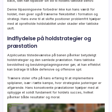
back, idet han tilpasser sin stil til holdets taktiske behov.
Denne tilpasningsevne forbedrer ikke kun hans værdi for
holdet, men giver også trænerne fleksibilitet i formation og
strategi. Hans evne til at skifte positioner problemfrit hjælper
med at opretholde holdstabilitet under skader eller taktiske
skift.
Indflydelse på holdstrategier og
præstation
Azpilicuetas tilstedeværelse på banen påvirker betydeligt
holdstrategier og den samlede præstation. Hans taktiske
bevidsthed og beslutningstagningsevner gør, at han effektivt
kan bidrage til både defensive og offensive spil.
Trænere stoler ofte på hans erfaring til at implementere
spilplaner, især i tætte kampe, hvor strategiske justeringer er
afgørende. Hans konsekvente præstationer hjælper med at
opbygge et solidt fundament for holdets succes, hvilket
påvirker både resultater og moral.